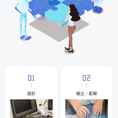
01
02
設計
組立・配線